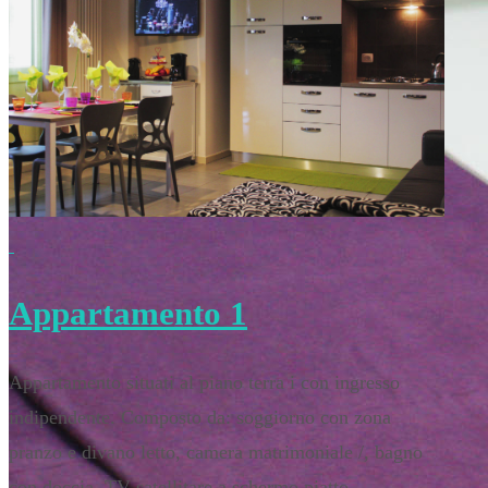
Appartamento 1
Appartamento situati al piano terra i con ingresso
indipendente. Composto da: soggiorno con zona
pranzo e divano letto, camera matrimoniale /, bagno
con doccia. TV satellitare a schermo piatto,