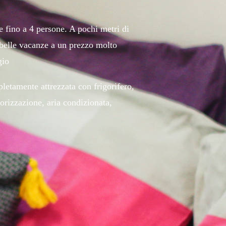
e fino a 4 persone. A pochi metri di
e belle vacanze a un prezzo molto
gio
pletamente attrezzata con frigorifero,
orizzazione, aria condizionata,