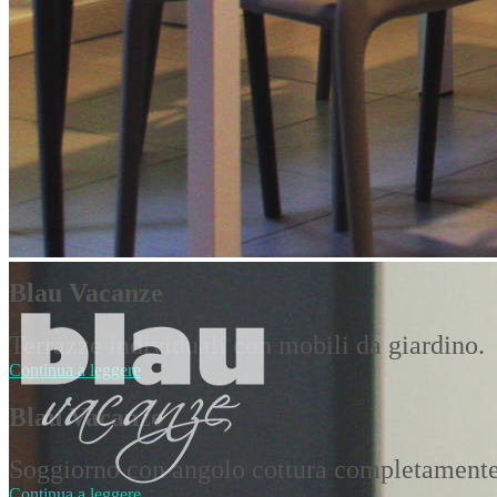
Blau Vacanze
Terrazze individuali con mobili da giardino.
Continua a leggere
Blau Vacanze
Soggiorno con angolo cottura completamente 
Continua a leggere