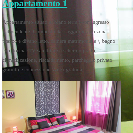
Appartamento 1
Appartamento situati al piano terra i con ingresso
indipendente. Composto da: soggiorno con zona
pranzo e divano letto, camera matrimoniale /, bagno
con doccia. TV satellitare a schermo piatto,
climatizzazione, riscaldamento, parcheggio privato
gratuito e connessione Wi-Fi gratuita.