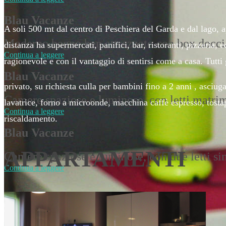
Blau Vacanze
A soli 500 mt dal centro di Peschiera del Garda e dal lago, 
Moderno bagno ben attrezzato con box docci
distanza ha supermercati, panifici, bar, ristoranti, pizzeria,
Continua a leggere
ragionevole e con il vantaggio di sentirsi come a casa. Tutti
Blau Vacanze
privato, su richiesta culla per bambini fino a 2 anni , asciu
Camere spaziose e luminose, con letti matrim
lavatrice, forno a microonde, macchina caffè espresso, tostap
Continua a leggere
riscaldamento.
Blau Vacanze
APPARTAMENTI
Camere spaziose e luminose, con due letti sin
Continua a leggere