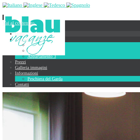
Vai al contenuto
Home
Prodotti / Servizi
Appartamento 1
Appartamento 2
Appartamento 3
Prezzi
Galleria immagini
Informazioni
Peschiera del Garda
Contatti